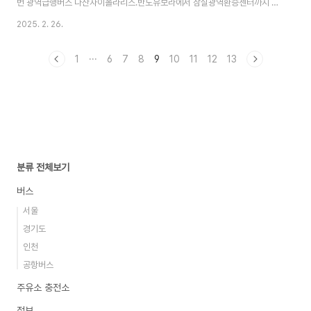
번 광역급행버스 다산자이폴라리스.반도유보라에서 잠실광역환승센터까지 걸
리는 시간, 버스 노선도, 상세 경유지, 버스 시간표(첫차/막차) 및 요금 정보 참
2025. 2. 26.
고하시기 바랍니다. M2353번 버스 실시간 위치 남양주시 광역버스 M2353
번 광역급행버스 남양주시 광역버스 M2353번 광역급행버스 다산자이폴라리
1
···
6
7
8
9
10
11
12
13
스.반도유보라 ↔ 잠실광역환승센터 ✅ 운행 시간기점 : 첫차 05:20, 막차
23:15종점 : 첫차 06:10, 막차 23:55 ✅ 배차간격 평일 : 10~20분주말 토요
일 : 25분주말 일요일(공휴일) : 25~30분 ✅ 주요 경유지차고지대기(경..
분류 전체보기
버스
서울
경기도
인천
공항버스
주유소 충전소
정보