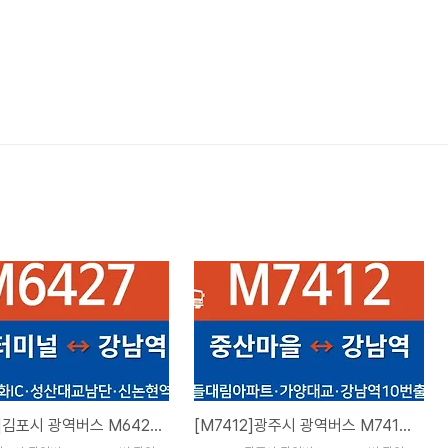
[M6427]김포시 광역버스 M6427번 광역급행버스 시간표, 노선도 및 요금표(양곡터미널 ↔ 강남역서초현대타워앞)
[M7412]광주시 광역버스 M7412번 광역급행버스 시간표, 노선도 및 요금표(중산마을2단지 ↔ 강남역서초현대타워앞)