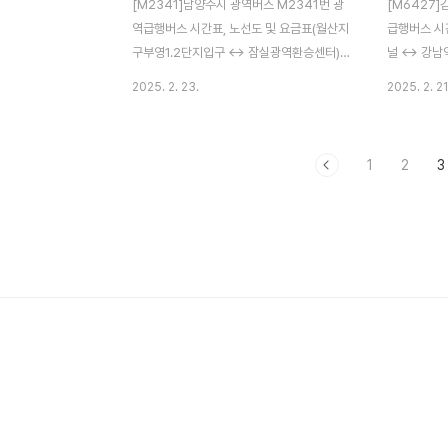
[M2341]남양주시 광역버스 M2341번 광
[M6427]
역급행버스 시간표, 노선도 및 요금표(월산지
급행버스 시
구부영1.2단지입구 ↔ 잠실광역환승센터)
널 ↔ 강남
남양주시 광역버스 M2341번 광역급행버스
버스 M64
2025. 2. 23.
2025. 2. 21
월산지구부영1.2단지입구에서 잠실광역환승
서 강남역서
센터까지 걸리는 시간, 버스 노선도, 상세 경
버스 노선도,
유지, 버스 시간표(첫차/막차) 및 요금 정보
막차) 및 요
1
2
3
참고하시기 바랍니다. M2341번 버스 실시
M6427번
간 위치 남양주시 광역버스 M2341번 광역
스 M642
급행버스 남양주시 광역버스 M2341번 광
스 M642
역급행버스 월산지구부영1.2단지입구 ↔ 잠
강남역서초현
실광역환승센터 ✅ 운행 시간기점 : 첫차
차 04:30,
05:20, 막차 22:50종점 : 첫차 06:20, 막
막차 00:0
차 23:50 ✅ 배차간격 평일 : 15~30분주말
말 토요일 :
토요일 : 40~45분주말 일요일(공휴일) :
30~55분 
40~45분 ✅ 주요 경유지대성..
역 - 반도유