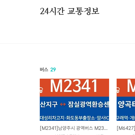
본문 바로가기
24시간 교통정보
버스
29
[M2341]남양주시 광역버스 M2341번 광역급행버스 시간표, 노선도 및 요금표(월산지구부영 ↔ 잠실광역환승센터)