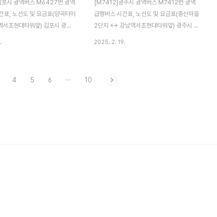
김포시 광역버스 M6427번 광역
[M7412]광주시 광역버스 M7412번 광역
간표, 노선도 및 요금표(양곡터미
급행버스 시간표, 노선도 및 요금표(중산마을
역서초현대타워앞) 김포시 광역
2단지 ↔ 강남역서초현대타워앞) 광주시 광
27번 광역급행버스 양곡터미널에
역버스 M7412번 광역급행버스 중산마을2
.
2025. 2. 19.
초현대타워앞까지 걸리는 시간,
단지에서 강남역서초현대타워앞까지 걸리는
 상세 경유지, 버스 시간표(첫차/
시간, 버스 노선도, 상세 경유지, 버스 시간표
금 정보 참고하시기 바랍니다.
(첫차/막차) 및 요금 정보 참고하시기 바랍니
4
5
6
···
10
 버스 실시간 위치 김포시 광역버
다. M7412번 버스 실시간 위치 광주시 광역
7번 광역급행버스 김포시 광역버
버스 M7412번 광역급행버스 광주시 광역버
7번 광역급행버스 양곡터미널 ↔
스 M7412번 광역급행버스 중산마을2단지.
대타워앞 ✅ 운행 시간기점 : 첫
해태쇼핑.코오롱아파트 ↔ 강남역서초현대
 막차 22:40종점 : 첫차 05:50,
타워앞 ✅ 운행 시간기점 : 첫차 05:00, 막차
0 ✅ 배차간격 평일 : 20~40분주
22:50종점 : 첫차 06:00, 막차 00:00 ✅
 25~50분주말 일요일(공휴일) :
배차간격 평일 : 10~17분주말 토요일 :
✅ 주요 경유지양곡터미널 - 구래
10~25분주말 일요일(공휴일) : 15~30분
보라2차.김포..
✅ 주요 경유지중산마을2단..